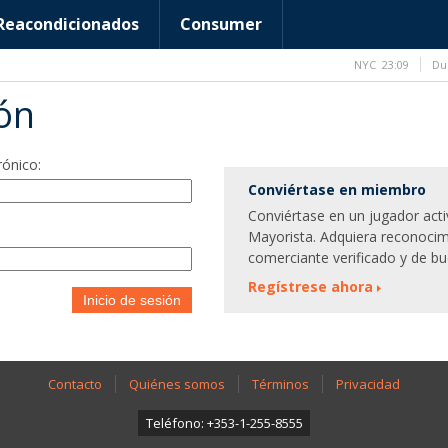
Reacondicionados
Consumer
NYC
23:09
Du
ión
rónico:
Conviértase en miembro
Conviértase en un jugador act
Mayorista. Adquiera reconocim
comerciante verificado y de bu
Regístrese ahora
Inicio de sesión
Contacto
Quiénes somos
Términos
Privacidad
Teléfono: +353-1-255-8555