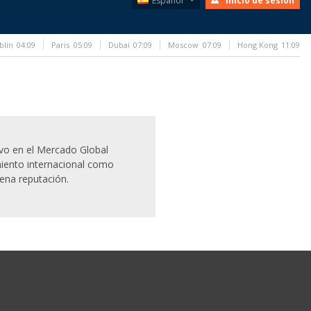
Español
Inicio de sesión
blin
04:09
Paris
05:09
Dubai
07:09
Moscow
07:09
Hong Kong
11:09
ivo en el Mercado Global
iento internacional como
ena reputación.