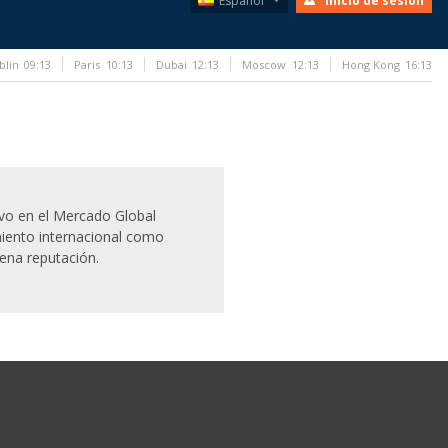
Español
Inicio de sesión
blin
09:13
Paris
10:13
Dubai
12:13
Moscow
12:13
Hong Kong
16:13
ivo en el Mercado Global
iento internacional como
ena reputación.