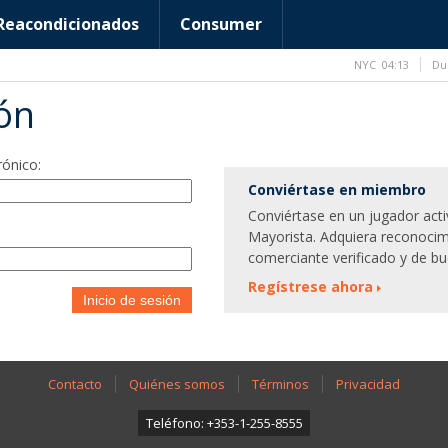
Reacondicionados
Consumer
NYC
04:13
Du
ión
rónico:
Conviértase en miembro
Conviértase en un jugador act
Mayorista. Adquiera reconocim
comerciante verificado y de bu
Regístrese ahora
Inicio de sesión
Contacto
Quiénes somos
Términos
Privacidad
Teléfono: +353-1-255-8555