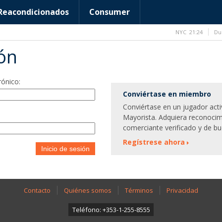
Reacondicionados
Consumer
NYC
21:24
Du
ión
rónico:
Conviértase en miembro
Conviértase en un jugador act
Mayorista. Adquiera reconocim
comerciante verificado y de bu
Regístrese ahora
Inicio de sesión
Contacto
Quiénes somos
Términos
Privacidad
Teléfono: +353-1-255-8555