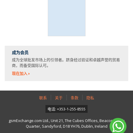
成为会员
成为全球批发市场上的引领者。跻身经过验证和卓越声誉的贸易
商，而备受国际认可。
现在加入
联系
关于
条款
隐私
电话: +353-1-255-8555
gsmExchange.com Ltd., Unit 21, The Cubes Offices, Beacon South
Quarter, Sandyford, D18 YH76, Dublin, Ireland