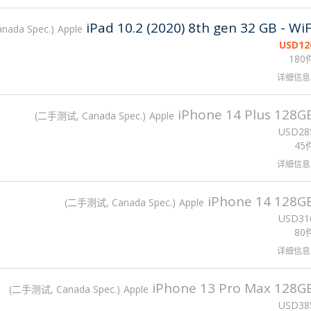
iPad 10.2 (2020) 8th gen 32 GB - WiF
ada Spec.
Apple
USD
12
180
详细信息
iPhone 14 Plus 128G
二手测试, Canada Spec.
Apple
USD
28
45
详细信息
iPhone 14 128G
二手测试, Canada Spec.
Apple
USD
31
80
详细信息
iPhone 13 Pro Max 128G
二手测试, Canada Spec.
Apple
USD
38