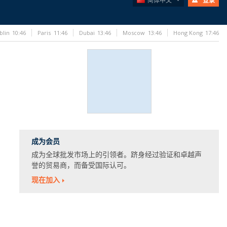
简体中文
登录
blin
10:46
Paris
11:46
Dubai
13:46
Moscow
13:46
Hong Kong
17:46
成为会员
成为全球批发市场上的引领者。跻身经过验证和卓越声
誉的贸易商，而备受国际认可。
现在加入