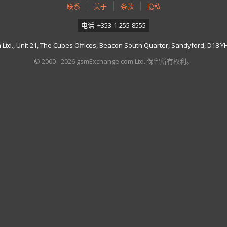
联系
关于
条款
隐私
电话: +353-1-255-8555
td., Unit 21, The Cubes Offices, Beacon South Quarter, Sandyford, D18 YH7
© 2000 - 2026 gsmExchange.com Ltd. 保留所有权利。