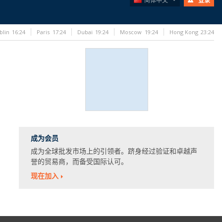
简体中文
登录
blin
16:24
Paris
17:24
Dubai
19:24
Moscow
19:24
Hong Kong
23:24
成为会员
成为全球批发市场上的引领者。跻身经过验证和卓越声
誉的贸易商，而备受国际认可。
现在加入