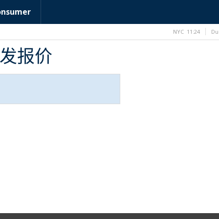
onsumer
NYC
11:24
Du
B批发报价