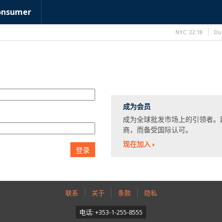
onsumer
NYC
22:18
Du
成为会员
成为全球批发市场上的引领者。
商，而备受国际认可。
现在加入
登录
联系
关于
条款
隐私
电话: +353-1-255-8555