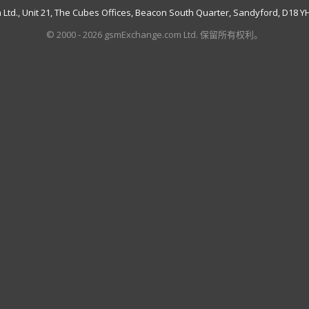
td., Unit 21, The Cubes Offices, Beacon South Quarter, Sandyford, D18 YH7
© 2000 - 2026 gsmExchange.com Ltd. 保留所有权利。