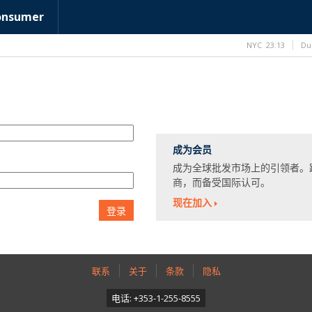
onsumer
NYC
23:13
Du
成为会员
成为全球批发市场上的引领者。
商，而备受国际认可。
现在加入
登录
联系
关于
条款
隐私
电话: +353-1-255-8555