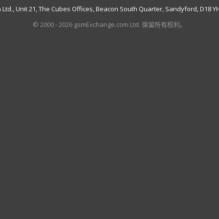
td., Unit 21, The Cubes Offices, Beacon South Quarter, Sandyford, D18 YH7
© 2000 - 2026 gsmExchange.com Ltd. 保留所有权利。