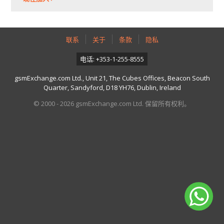
联系
关于
条款
隐私
电话: +353-1-255-8555
gsmExchange.com Ltd., Unit 21, The Cubes Offices, Beacon South
Quarter, Sandyford, D18 YH76, Dublin, Ireland
© 2000 - 2026 gsmExchange.com Ltd. 保留所有权利。