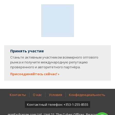
Принять участие
Станьте активным участником всемирного оптового
рынка и получите международную репутацию
проверенного и авторитетного партнёра.
Присоединяйтесь сейчас!
Контакты
О нас
Условия
Конфиденциальность
Контактный телефон: +353-1-255-8555
gsmExchange.com Ltd., Unit 21, The Cubes Offices, Beacon South