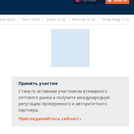
Русский
Войти
blin
04:22
Paris
05:22
Dubai
07:22
Moscow
07:22
Hong Kong
11:22
Принять участие
Станьте активным участником всемирного
оптового рынка и получите международную
репутацию проверенного и авторитетного
партнёра.
Присоединяйтесь сейчас!