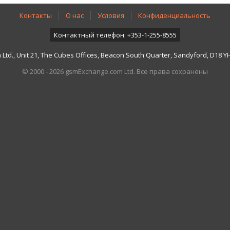
Контакты
О нас
Условия
Конфиденциальность
Контактный телефон: +353-1-255-8555
td., Unit 21, The Cubes Offices, Beacon South Quarter, Sandyford, D18 YH7
© 2000 - 2026 gsmExchange.com Ltd. Все права сохранены