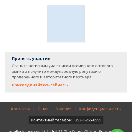
Принять участие
Станьте активным участником всемирного оптового
рынка и получите международную репутацию
проверенного и авторитетного партнёра.
Присоединяйтесь сейчас!
Контакты
О нас
Условия
Конфиденциальность
Контактный телефон: +353-1-255-8555
gsmExchange.com Ltd., Unit 21, The Cubes Offices, Beacon South