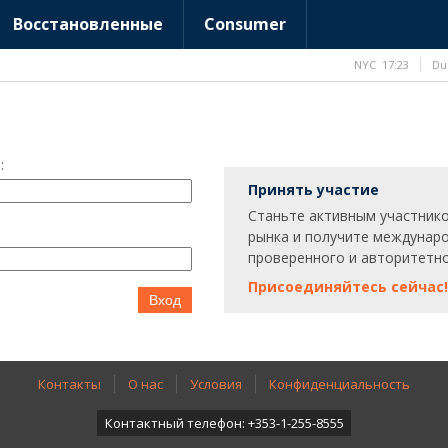
Восстановленные
Consumer
NYC
17:23
Du
:
Принять участие
Станьте активным участник
рынка и получите междунар
проверенного и авторитетно
Присоединяйтесь сейчас!
Вход
Контакты
О нас
Условия
Конфиденциальность
Контактный телефон: +353-1-255-8555