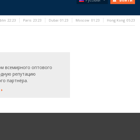
Русский
Войти
blin
22:23
Paris
23:23
Dubai
01:23
Moscow
01:23
Hong Kong
05:23
ом всемирного оптового
одную репутацию
го партнёра.