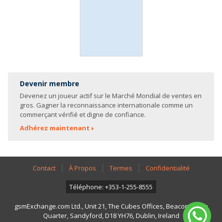
Devenir membre
Devenez un joueur actif sur le Marché Mondial de ventes en
gros. Gagner la reconnaissance internationale comme un
commerçant vérifié et digne de confiance.
Adhérez maintenant
Contact
À Propos
Termes
Confidentialité
Téléphone: +353-1-255-8555
gsmExchange.com Ltd., Unit 21, The Cubes Offices, Beacon South
Quarter, Sandyford, D18 YH76, Dublin, Ireland