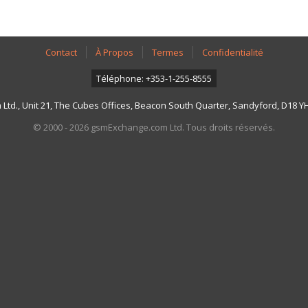
Contact
À Propos
Termes
Confidentialité
Téléphone: +353-1-255-8555
td., Unit 21, The Cubes Offices, Beacon South Quarter, Sandyford, D18 YH7
© 2000 - 2026 gsmExchange.com Ltd. Tous droits réservés.