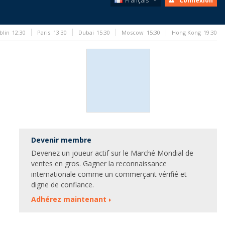
Français
Connexion
blin
12:30
Paris
13:30
Dubai
15:30
Moscow
15:30
Hong Kong
19:30
Devenir membre
Devenez un joueur actif sur le Marché Mondial de
ventes en gros. Gagner la reconnaissance
internationale comme un commerçant vérifié et
digne de confiance.
Adhérez maintenant