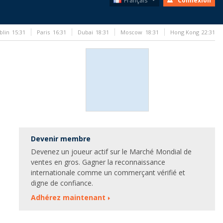
Français
Connexion
blin
15:31
Paris
16:31
Dubai
18:31
Moscow
18:31
Hong Kong
22:31
Devenir membre
Devenez un joueur actif sur le Marché Mondial de
ventes en gros. Gagner la reconnaissance
internationale comme un commerçant vérifié et
digne de confiance.
Adhérez maintenant