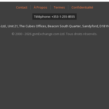
Contact
À Propos
Termes
Confidentialité
Téléphone: +353-1-255-8555
td., Unit 21, The Cubes Offices, Beacon South Quarter, Sandyford, D18 YH7
© 2000 - 2026 gsmExchange.com Ltd. Tous droits réservés.