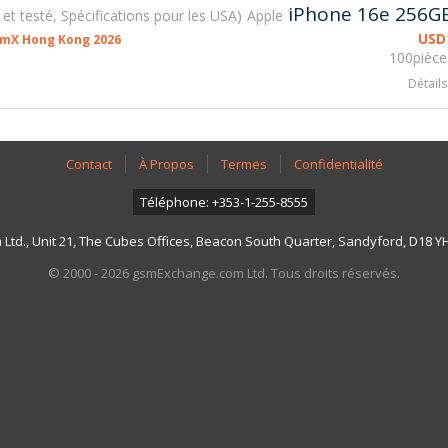
iPhone 16e 256G
é et testé, Spécifications pour les USA
Apple
USD
smX Hong Kong 2026
100pièce
Détails
Contact
À Propos
Termes
Confidentialité
Téléphone: +353-1-255-8555
td., Unit 21, The Cubes Offices, Beacon South Quarter, Sandyford, D18 YH7
© 2000 - 2026 gsmExchange.com Ltd. Tous droits réservés.