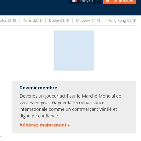
Français
Connexion
blin
22:18
Paris
23:18
Dubai
01:18
Moscow
01:18
Hong Kong
05:18
Devenir membre
Devenez un joueur actif sur le Marché Mondial de
ventes en gros. Gagner la reconnaissance
internationale comme un commerçant vérifié et
digne de confiance.
Adhérez maintenant