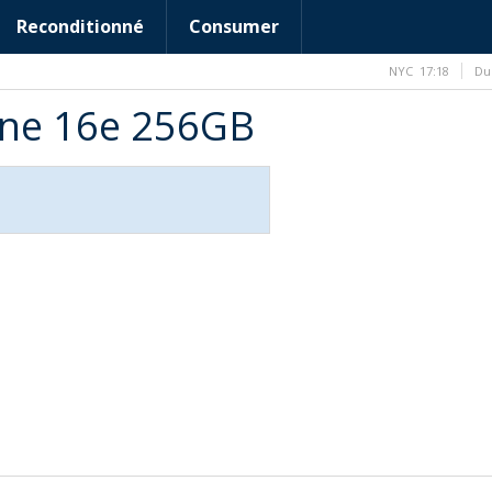
Reconditionné
Consumer
NYC
17:18
Du
one 16e 256GB