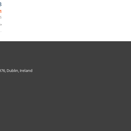
B
1
s
6, Dublin, Ireland