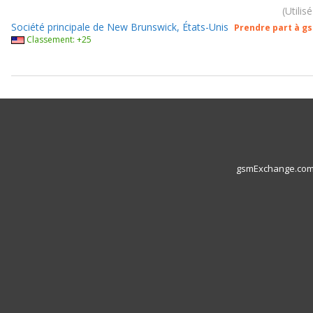
Utilis
Société principale de New Brunswick, États-Unis
Prendre part à g
Classement: +25
gsmExchange.com L