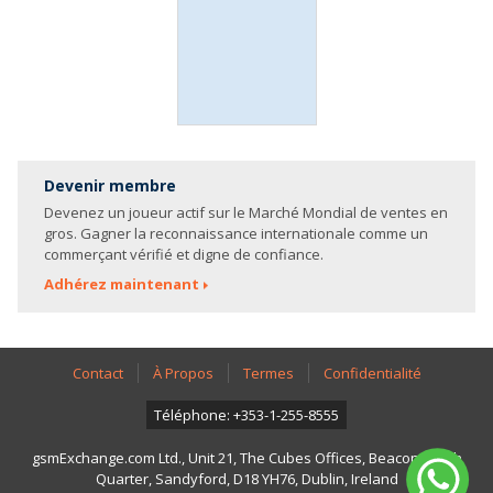
Devenir membre
Devenez un joueur actif sur le Marché Mondial de ventes en
gros. Gagner la reconnaissance internationale comme un
commerçant vérifié et digne de confiance.
Adhérez maintenant
Contact
À Propos
Termes
Confidentialité
Téléphone: +353-1-255-8555
gsmExchange.com Ltd., Unit 21, The Cubes Offices, Beacon South
Quarter, Sandyford, D18 YH76, Dublin, Ireland