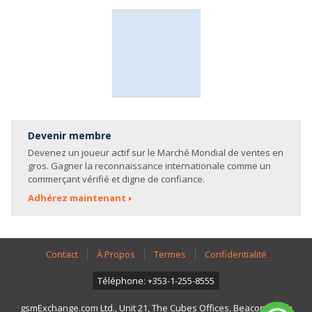
Devenir membre
Devenez un joueur actif sur le Marché Mondial de ventes en
gros. Gagner la reconnaissance internationale comme un
commerçant vérifié et digne de confiance.
Adhérez maintenant
Contact
À Propos
Termes
Confidentialité
Téléphone: +353-1-255-8555
gsmExchange.com Ltd., Unit 21, The Cubes Offices, Beacon South