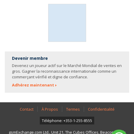
Devenir membre
Devenez un joueur actif sur le Marché Mondial de ventes en
gros. Gagner la reconnaissance internationale comme un
commerçant vérifié et digne de confiance.
Adhérez maintenant
Contact
À Propos
Termes
Confidentialité
Téléphone: +353-1-255-8555
gsmExchange.com Ltd., Unit 21, The Cubes Offices, Beacon South