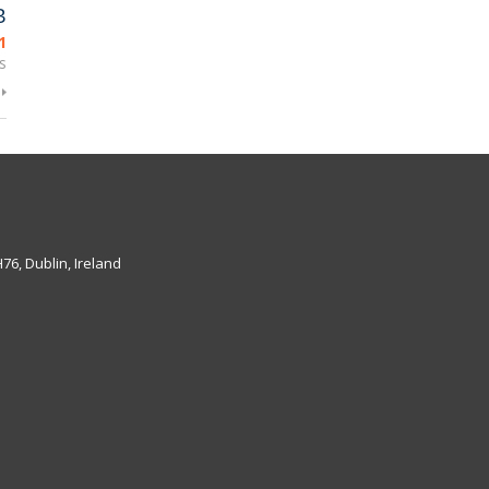
B
1
s
6, Dublin, Ireland