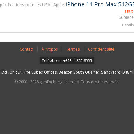
iPhone 11 Pro Max 512G
 Spécifications pour les USA
Apple
USD
50pièce
Détails
Contact
À Propos
Termes
Confidentialité
Téléphone: +353-1-255-8555
td., Unit 21, The Cubes Offices, Beacon South Quarter, Sandyford, D18 YH7
© 2000 - 2026 gsmExchange.com Ltd. Tous droits réservés.