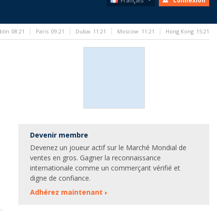
Français
Connexion
blin
08:21
Paris
09:21
Dubai
11:21
Moscow
11:21
Hong Kong
15:21
Devenir membre
Devenez un joueur actif sur le Marché Mondial de
ventes en gros. Gagner la reconnaissance
internationale comme un commerçant vérifié et
digne de confiance.
Adhérez maintenant