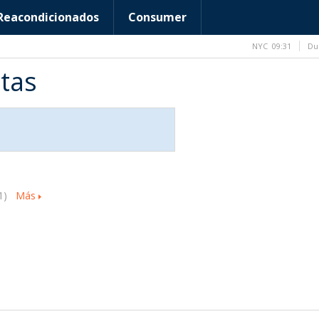
Reacondicionados
Consumer
NYC
09:31
Du
tas
1)
Más