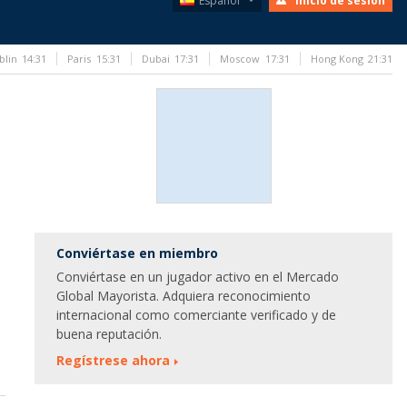
Español
Inicio de sesión
blin
14:31
Paris
15:31
Dubai
17:31
Moscow
17:31
Hong Kong
21:31
Conviértase en miembro
Conviértase en un jugador activo en el Mercado
Global Mayorista. Adquiera reconocimiento
internacional como comerciante verificado y de
buena reputación.
Regístrese ahora