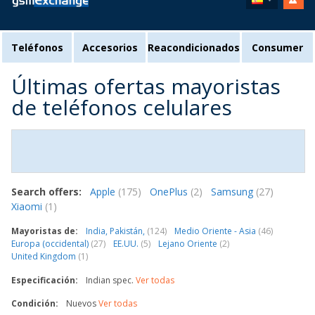
Teléfonos
Accesorios
Reacondicionados
Consumer
Últimas ofertas mayoristas
de teléfonos celulares
Search offers:
Apple
(175)
OnePlus
(2)
Samsung
(27)
Xiaomi
(1)
Mayoristas de:
India, Pakistán,
(124)
Medio Oriente - Asia
(46)
Europa (occidental)
(27)
EE.UU.
(5)
Lejano Oriente
(2)
United Kingdom
(1)
Especificación:
Indian spec.
Ver todas
Condición:
Nuevos
Ver todas