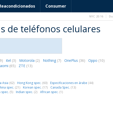
Reacondicionados
Consumer
NYC
20:16
Du
s de teléfonos celulares
9)
itel
(3)
Motorola
(2)
Nothing
(7)
OnePlus
(36)
Oppo
(10)
iaomi
(65)
ZTE
(13)
ra Asia
(62)
Hong Kong spec.
(60)
Especificaciones en árabe
(44)
hina spec.
(21)
Korean spec.
(17)
Canada Spec.
(13)
a spec.
(5)
Indian spec.
(2)
African spec.
(1)