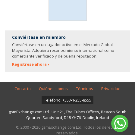
Conviértase en miembro
Conviértase en un jugador activo en el Mercado Global
Mayorista. Adquiera reconocimiento internacional como
comerciante verificado y de buena reputación.
Regístrese ahora
Contacto
Quiénes somos
Términos
Privacidad
Teléfono: +353-1-255-8555
gsmExchange.com Ltd., Unit 21, The Cubes Offices, Beacon South
Quarter, Sandyford, D18 YH76, Dublin, Ireland
© 2000 - 2026 gsmExchange.com Ltd. Todos los derechos
reservados.