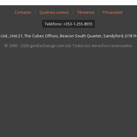
Contacto
Quiénes somos
Términos
Privacidad
Teléfono: +353-1-255-8555
td., Unit 21, The Cubes Offices, Beacon South Quarter, Sandyford, D18 YH7
© 2000 - 2026 gsmExchange.com Ltd. Todos los derechos reservados.