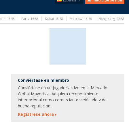
Español
Inicio de sesión
blin
15:58
Paris
16:58
Dubai
18:58
Moscow
18:58
Hong Kong
22:58
Conviértase en miembro
Conviértase en un jugador activo en el Mercado
Global Mayorista. Adquiera reconocimiento
internacional como comerciante verificado y de
buena reputación.
Regístrese ahora