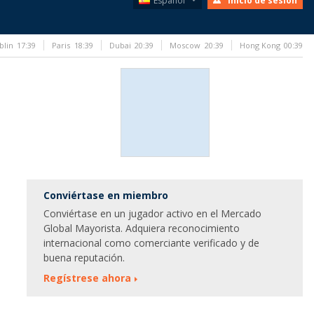
Español
Inicio de sesión
blin
17:39
Paris
18:39
Dubai
20:39
Moscow
20:39
Hong Kong
00:39
Conviértase en miembro
Conviértase en un jugador activo en el Mercado
Global Mayorista. Adquiera reconocimiento
internacional como comerciante verificado y de
buena reputación.
Regístrese ahora