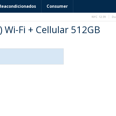
Reacondicionados
Consumer
NYC
12:39
Du
) Wi-Fi + Cellular 512GB