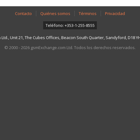
Contacto
Quiénes somos
Términos
Privacidad
Teléfono: +353-1-255-8555
td., Unit 21, The Cubes Offices, Beacon South Quarter, Sandyford, D18 YH7
© 2000 - 2026 gsmExchange.com Ltd. Todos los derechos reservados.