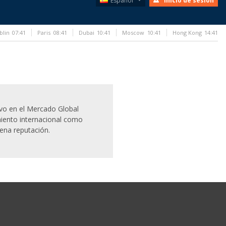
Español
Inicio de sesión
blin
07:41
Paris
08:41
Dubai
10:41
Moscow
10:41
Hong Kong
14:41
ivo en el Mercado Global
iento internacional como
ena reputación.