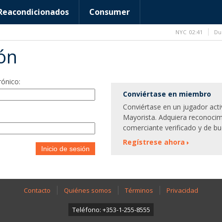
Reacondicionados
Consumer
NYC
02:41
Du
ión
rónico:
Conviértase en miembro
Conviértase en un jugador act
Mayorista. Adquiera reconocim
comerciante verificado y de bu
Regístrese ahora
Inicio de sesión
Contacto
Quiénes somos
Términos
Privacidad
Teléfono: +353-1-255-8555