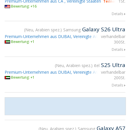
Premium-Unternehmen aus CA , Vereinigte Staaten
1St.
Teilnahme gs
Bewertung: +16
Details
Galaxy S26 Ultra
Neu, Arabien spez.
Samsung
Premium-Unternehmen aus DUBAI, Vereinigte Arabische Emirate
verhandelbar
Bewertung: +1
300St.
Details
S25 Ultra
Neu, Arabien spez.
itel
Premium-Unternehmen aus DUBAI, Vereinigte Arabische Emirate
verhandelbar
Bewertung: +1
200St.
Details
Galaxy A57
Neu, Arabien spez.
Samsung