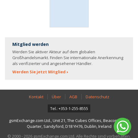
Mitglied werden
Werden Sie aktiver Akteur auf dem globalen
Großhandelsmarkt. Finden Sie internationale Anerkennung
als verifizierter und angesehener Händler.
Werden Sie jetzt Mitglied
Kontakt
Über
AGB
Datenschutz
Tel.: +353-1-255-8555
gsmExchange.com Ltd., Unit 21, The Cubes Offices, Beacon South
Quarter, Sandyford, D18 YH76, Dublin, Ireland
© 2000 - 2026 gsmExchange.com Ltd. Alle Rechte sind vorbehalten.