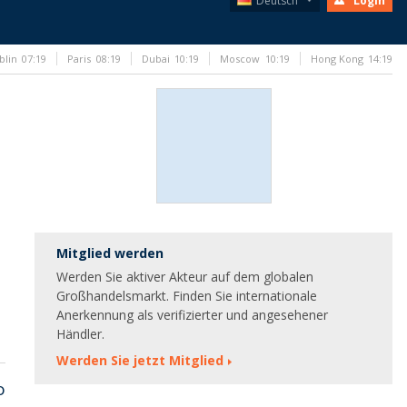
Deutsch
Login
blin
07:19
Paris
08:19
Dubai
10:19
Moscow
10:19
Hong Kong
14:19
Mitglied werden
Werden Sie aktiver Akteur auf dem globalen
Großhandelsmarkt. Finden Sie internationale
Anerkennung als verifizierter und angesehener
Händler.
Werden Sie jetzt Mitglied
o