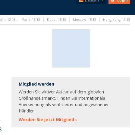
Deutsch
Login
blin
12:13
Paris
13:13
Dubai
15:13
Moscow
15:13
Hong Kong
19:13
Mitglied werden
Werden Sie aktiver Akteur auf dem globalen
Großhandelsmarkt. Finden Sie internationale
Anerkennung als verifizierter und angesehener
Händler.
Werden Sie jetzt Mitglied
B