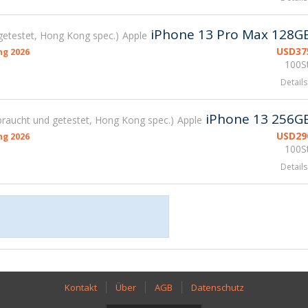
iPhone 13 Pro Max 128G
getestet, Hong Kong spec.
Apple
USD
37
g 2026
100St
Details
iPhone 13 256G
raucht und getestet, Hong Kong spec.
Apple
USD
29
g 2026
100St
Details
Kontakt
Über
AGB
Datenschutz