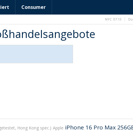
iert
Consumer
NYC
07:13
Du
roßhandelsangebote
iPhone 16 Pro Max 256G
getestet, Hong Kong spec.
Apple