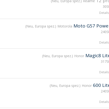
12 pr
Neu, Europa spez.
Realme
30St
Details
Moto G57 Powe
Neu, Europa spez.
Motorola
240St
Details
Magic8 Lit
Neu, Europa spez.
Honor
317St
Details
600 Lit
Neu, Europa spez.
Honor
240St
Details