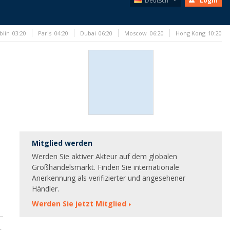
Deutsch
Login
blin
03:20
Paris
04:20
Dubai
06:20
Moscow
06:20
Hong Kong
10:20
Mitglied werden
Werden Sie aktiver Akteur auf dem globalen
Großhandelsmarkt. Finden Sie internationale
Anerkennung als verifizierter und angesehener
Händler.
Werden Sie jetzt Mitglied