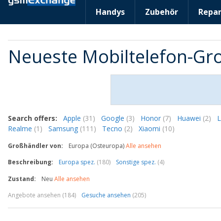
Handys
Zubehör
Repar
Neueste Mobiltelefon-G
Search offers:
Apple
(31)
Google
(3)
Honor
(7)
Huawei
(2)
Realme
(1)
Samsung
(111)
Tecno
(2)
Xiaomi
(10)
Großhändler von:
Europa (Osteuropa)
Alle ansehen
Beschreibung:
Europa spez.
(180)
Sonstige spez.
(4)
Zustand:
Neu
Alle ansehen
Angebote ansehen (184)
Gesuche ansehen
(205)