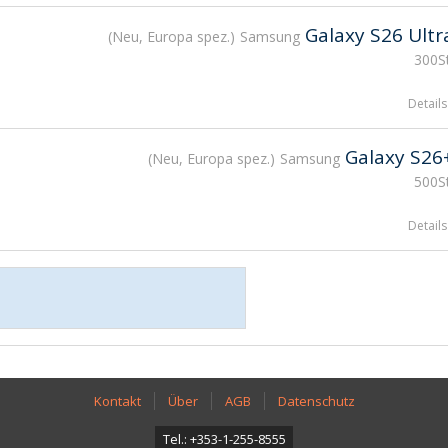
Galaxy S26 Ultr
Neu, Europa spez.
Samsung
300St
Details
Galaxy S26
Neu, Europa spez.
Samsung
500St
Details
Kontakt
Über
AGB
Datenschutz
Tel.: +353-1-255-8555