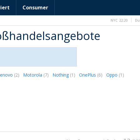
iert
Consumer
NYC
22:20
Du
roßhandelsangebote
Lenovo
(2)
Motorola
(7)
Nothing
(1)
OnePlus
(6)
Oppo
(1)