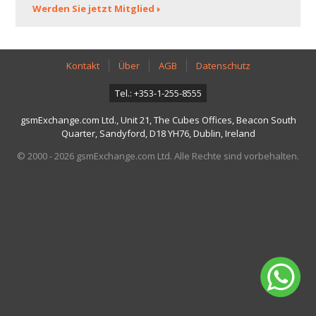
Werden Sie jetzt Mitglied
Kontakt
Über
AGB
Datenschutz
Tel.: +353-1-255-8555
gsmExchange.com Ltd., Unit 21, The Cubes Offices, Beacon South
Quarter, Sandyford, D18 YH76, Dublin, Ireland
© 2000 - 2026 gsmExchange.com Ltd. Alle Rechte sind vorbehalten.