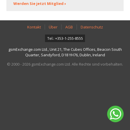
Werden Sie jetzt Mitglied
Kontakt
Über
AGB
Datenschutz
Tel.: +353-1-255-8555
gsmExchange.com Ltd., Unit 21, The Cubes Offices, Beacon South
Quarter, Sandyford, D18 YH76, Dublin, Ireland
© 2000 - 2026 gsmExchange.com Ltd. Alle Rechte sind vorbehalten.