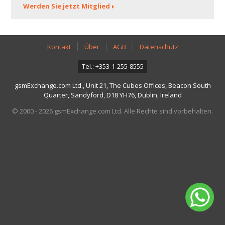
Werden Sie jetzt Mitglied
Kontakt
Über
AGB
Datenschutz
Tel.: +353-1-255-8555
gsmExchange.com Ltd., Unit 21, The Cubes Offices, Beacon South
Quarter, Sandyford, D18 YH76, Dublin, Ireland
© 2000 - 2026 gsmExchange.com Ltd. Alle Rechte sind vorbehalten.