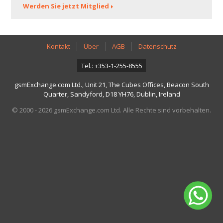
Werden Sie jetzt Mitglied
Kontakt
Über
AGB
Datenschutz
Tel.: +353-1-255-8555
gsmExchange.com Ltd., Unit 21, The Cubes Offices, Beacon South
Quarter, Sandyford, D18 YH76, Dublin, Ireland
© 2000 - 2026 gsmExchange.com Ltd. Alle Rechte sind vorbehalten.