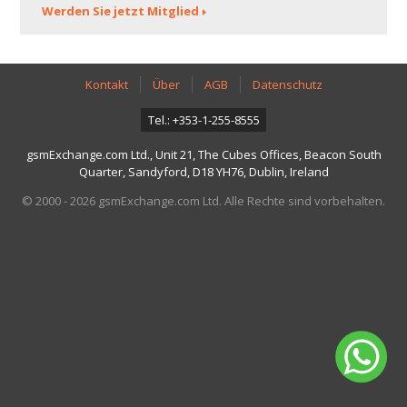
Werden Sie jetzt Mitglied
Kontakt
Über
AGB
Datenschutz
Tel.: +353-1-255-8555
gsmExchange.com Ltd., Unit 21, The Cubes Offices, Beacon South
Quarter, Sandyford, D18 YH76, Dublin, Ireland
© 2000 - 2026 gsmExchange.com Ltd. Alle Rechte sind vorbehalten.