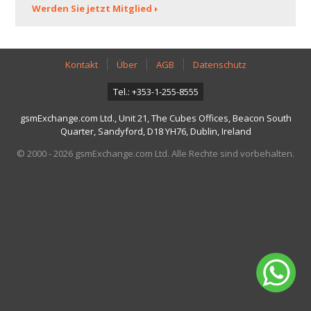
Werden Sie jetzt Mitglied
Kontakt
Über
AGB
Datenschutz
Tel.: +353-1-255-8555
gsmExchange.com Ltd., Unit 21, The Cubes Offices, Beacon South
Quarter, Sandyford, D18 YH76, Dublin, Ireland
© 2000 - 2026 gsmExchange.com Ltd. Alle Rechte sind vorbehalten.